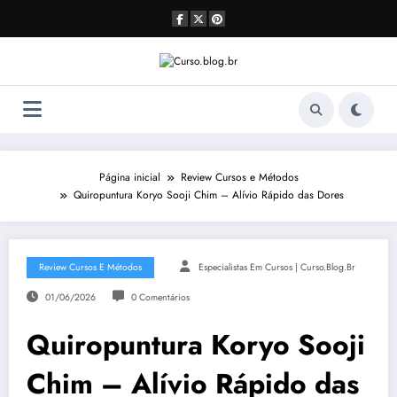
Pular
para
o
conteúdo
Página inicial
Review Cursos e Métodos
Quiropuntura Koryo Sooji Chim – Alívio Rápido das Dores
Review Cursos E Métodos
Especialistas Em Cursos | Curso.blog.br
01/06/2026
0 Comentários
Quiropuntura Koryo Sooji
Chim – Alívio Rápido das