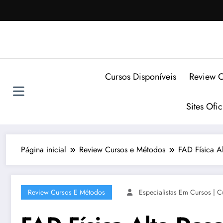
Pular
para
o
conteúdo
Cursos Disponíveis
Review C
Sites Ofi
Página inicial
Review Cursos e Métodos
FAD Física A
Review Cursos E Métodos
Especialistas Em Cursos | C