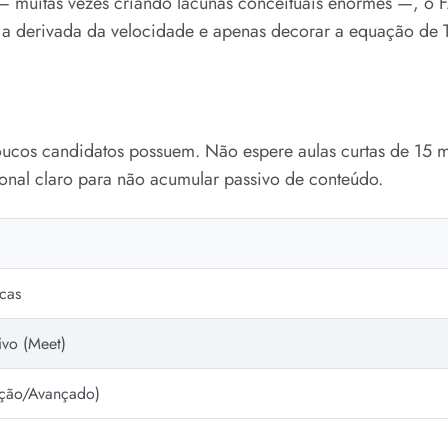
— muitas vezes criando lacunas conceituais enormes —, o 
 a derivada da velocidade e apenas decorar a equação de To
oucos candidatos possuem. Não espere aulas curtas de 15 m
nal claro para não acumular passivo de conteúdo.
icas
vo (Meet)
xação/Avançado)