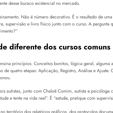
te desse buraco existencial no mercado.
reinamento. Não é número decorativo. É o resultado de uma
e, supervisão e livro físico junto com o curso. A pergunta
ndimento?”
e diferente dos cursos comuns
ensina princípios. Conceitos bonitos, lógica geral, algu
no de quatro etapas: Aplicação, Registro, Análise e Ajuste.
ionou.
dois autistas, junto com Chaloê Comim, autista e psicóloga
tude e tente na vida real”. É “estude, pratique com supervi
 no território dos relatórios gráficos, dos protocolos doc