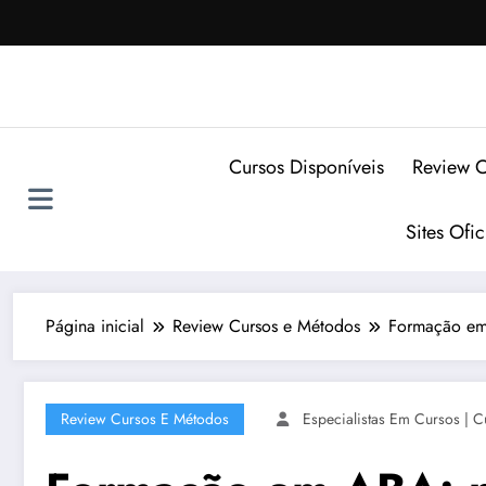
Pular
para
o
conteúdo
Cursos Disponíveis
Review C
Sites Ofi
Página inicial
Review Cursos e Métodos
Formação em
Review Cursos E Métodos
Especialistas Em Cursos | C