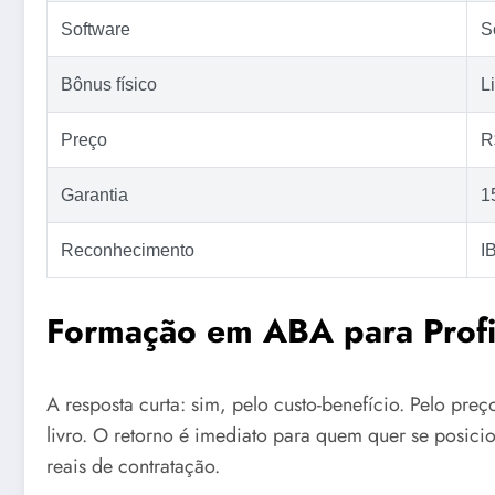
Software
S
Bônus físico
L
Preço
R
Garantia
1
Reconhecimento
I
Formação em ABA para Profis
A resposta curta: sim, pelo custo-benefício. Pelo pr
livro. O retorno é imediato para quem quer se posic
reais de contratação.