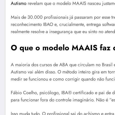
Autismo
revelam que o modelo MAAIS nasceu justamen
Mais de 30.000 profissionais já passaram por esse t
reconhecimento IBAO e, crucialmente, entrega softwar
realmente resolve a insegurança que eu sinto no ate
O que o modelo MAAIS faz d
A maioria dos cursos de ABA que circulam no Brasil 
Autismo vai além disso. O método inteiro gira em tor
medir se funcionou e como corrigir quando não func
Fábio Coelho, psicólogo, IBA® certificado e pai de 
para funcionar fora do controle imaginário. Não é “es
Isso muda tudo. O profissional sai do achismo e entra