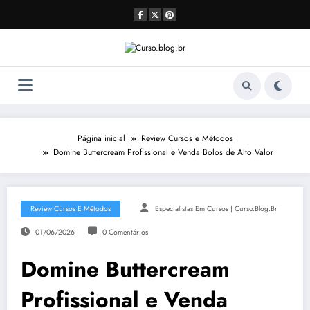
Pular
para
o
conteúdo
Página inicial
Review Cursos e Métodos
Domine Buttercream Profissional e Venda Bolos de Alto Valor
Review Cursos E Métodos
Especialistas Em Cursos | Curso.blog.br
01/06/2026
0 Comentários
Domine Buttercream
Profissional e Venda