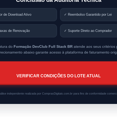
or de Download Ativo
✓ Reembolso Garantido por Lei
axas de Renovação
✓ Suporte Direto ao Comprador
utura do
Formação DevClub Full Stack BR
atende aos seus critérios p
irecionamento abaixo garante acesso à plataforma de faturamento origi
VERIFICAR CONDIÇÕES DO LOTE ATUAL
álise independente realizada por ComprasDigitais.com.br para fins de conformidade comerci