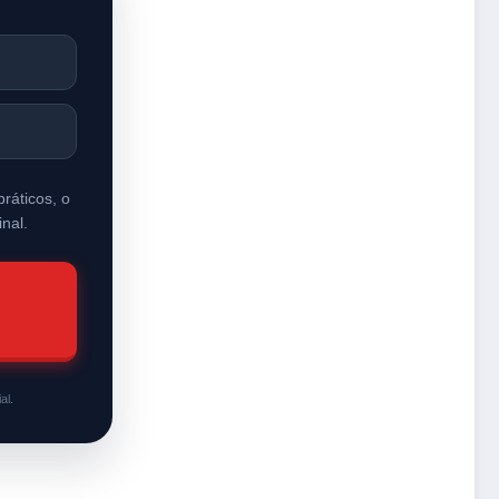
ráticos, o
nal.
al.