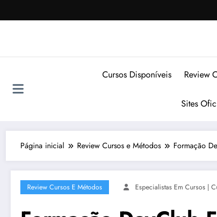
Pular
para
o
conteúdo
Cursos Disponíveis
Review C
Sites Ofi
Página inicial
Review Cursos e Métodos
Formação Dev
Review Cursos E Métodos
Especialistas Em Cursos | C