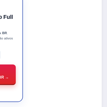
 Full
k BR
.
ão ativos
 BR →