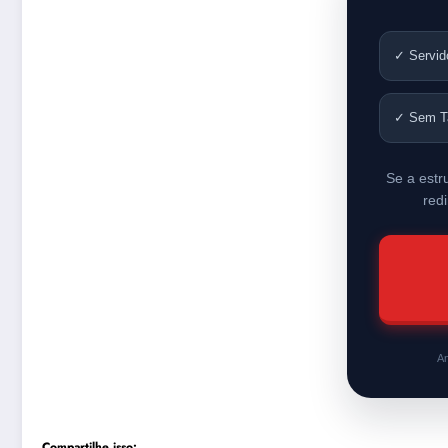
✓ Servid
✓ Sem T
Se a estr
red
An
Compartilhe isso: