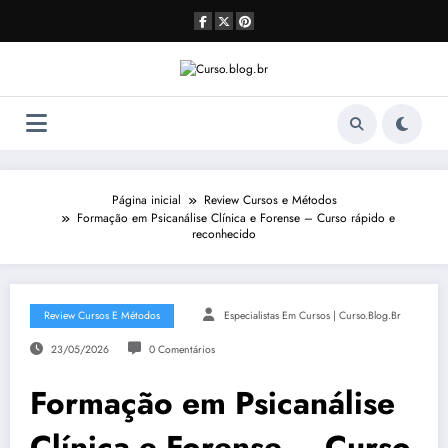
Pular
para
o
conteúdo
Página inicial
Review Cursos e Métodos
Formação em Psicanálise Clínica e Forense – Curso rápido e
reconhecido
Review Cursos E Métodos
Especialistas Em Cursos | Curso.blog.br
23/05/2026
0 Comentários
Formação em Psicanálise
Clínica e Forense – Curso