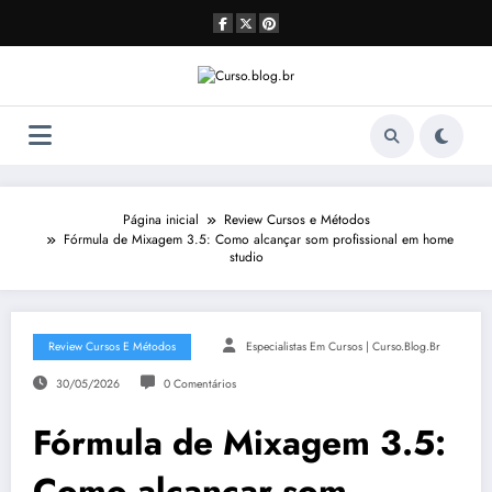
Pular
para
o
conteúdo
Página inicial
Review Cursos e Métodos
Fórmula de Mixagem 3.5: Como alcançar som profissional em home
studio
Review Cursos E Métodos
Especialistas Em Cursos | Curso.blog.br
30/05/2026
0 Comentários
Fórmula de Mixagem 3.5:
Como alcançar som