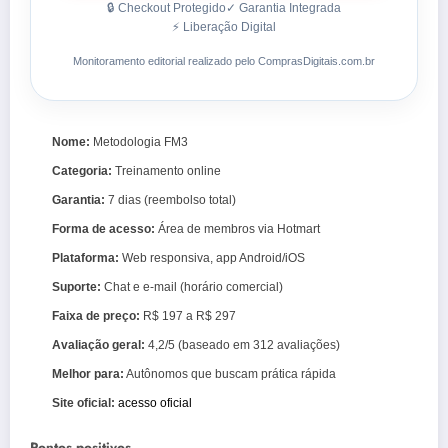
🔒 Checkout Protegido
✓ Garantia Integrada
⚡ Liberação Digital
Monitoramento editorial realizado pelo ComprasDigitais.com.br
Nome:
Metodologia FM3
Categoria:
Treinamento online
Garantia:
7 dias (reembolso total)
Forma de acesso:
Área de membros via Hotmart
Plataforma:
Web responsiva, app Android/iOS
Suporte:
Chat e e‑mail (horário comercial)
Faixa de preço:
R$ 197 a R$ 297
Avaliação geral:
4,2/5 (baseado em 312 avaliações)
Melhor para:
Autônomos que buscam prática rápida
Site oficial:
acesso oficial
Pontos positivos