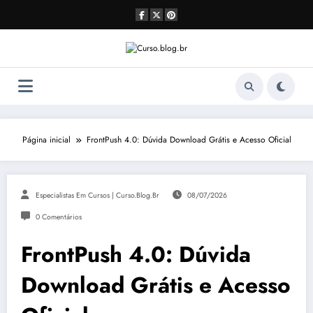
Pular
para
o
conteúdo
Página inicial
FrontPush 4.0: Dúvida Download Grátis e Acesso Oficial
Especialistas Em Cursos | Curso.blog.br
08/07/2026
0 Comentários
FrontPush 4.0: Dúvida
Download Grátis e Acesso