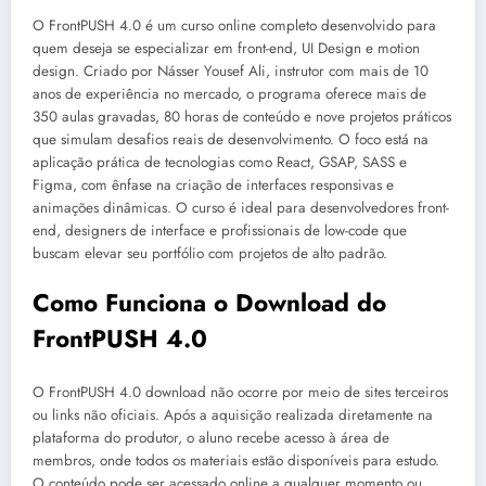
O FrontPUSH 4.0 é um curso online completo desenvolvido para
quem deseja se especializar em front-end, UI Design e motion
design. Criado por Násser Yousef Ali, instrutor com mais de 10
anos de experiência no mercado, o programa oferece mais de
350 aulas gravadas, 80 horas de conteúdo e nove projetos práticos
que simulam desafios reais de desenvolvimento. O foco está na
aplicação prática de tecnologias como React, GSAP, SASS e
Figma, com ênfase na criação de interfaces responsivas e
animações dinâmicas. O curso é ideal para desenvolvedores front-
end, designers de interface e profissionais de low-code que
buscam elevar seu portfólio com projetos de alto padrão.
Como Funciona o Download do
FrontPUSH 4.0
O FrontPUSH 4.0 download não ocorre por meio de sites terceiros
ou links não oficiais. Após a aquisição realizada diretamente na
plataforma do produtor, o aluno recebe acesso à área de
membros, onde todos os materiais estão disponíveis para estudo.
O conteúdo pode ser acessado online a qualquer momento ou