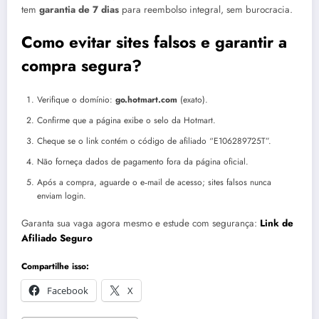
tem
garantia de 7 dias
para reembolso integral, sem burocracia.
Como evitar sites falsos e garantir a
compra segura?
Verifique o domínio:
go.hotmart.com
(exato).
Confirme que a página exibe o selo da Hotmart.
Cheque se o link contém o código de afiliado “E106289725T”.
Não forneça dados de pagamento fora da página oficial.
Após a compra, aguarde o e‑mail de acesso; sites falsos nunca
enviam login.
Garanta sua vaga agora mesmo e estude com segurança:
Link de
Afiliado Seguro
Compartilhe isso:
Facebook
X