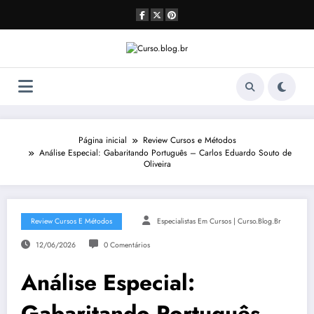
Pular
para
o
conteúdo
Página inicial
Review Cursos e Métodos
Análise Especial: Gabaritando Português – Carlos Eduardo Souto de
Oliveira
Review Cursos E Métodos
Especialistas Em Cursos | Curso.blog.br
12/06/2026
0 Comentários
Análise Especial:
Gabaritando Português –