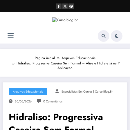
Pular
para
o
conteúdo
Página inicial
Arquivos Educacionais
Hidraliso: Progressiva Caseira Sem Formol – Alise e Hidrate já na 1ª
Aplicação
Arquivos Educacionais
Especialistas Em Cursos | Curso.blog.br
30/05/2026
0 Comentários
Hidraliso: Progressiva
Caseira Sem Formol –