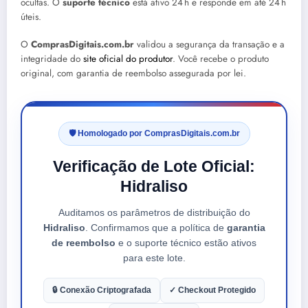
ocultas. O
suporte técnico
está ativo 24 h e responde em até 24 h
úteis.
O
ComprasDigitais.com.br
validou a segurança da transação e a
integridade do
site oficial do produtor
. Você recebe o produto
original, com garantia de reembolso assegurada por lei.
🛡️ Homologado por ComprasDigitais.com.br
Verificação de Lote Oficial:
Hidraliso
Auditamos os parâmetros de distribuição do
Hidraliso
. Confirmamos que a política de
garantia
de reembolso
e o suporte técnico estão ativos
para este lote.
🔒 Conexão Criptografada
✓ Checkout Protegido