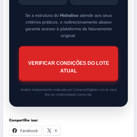
Se a estrutura do
Hidraliso
atende aos seus
critérios práticos, o redirecionamento abaixo
garante acesso à plataforma de faturamento
original.
VERIFICAR CONDIÇÕES DO LOTE
ATUAL
Análise independente realizada por ComprasDigitais.com.br para
fins de conformidade comercial.
Compartilhe isso:
Facebook
X