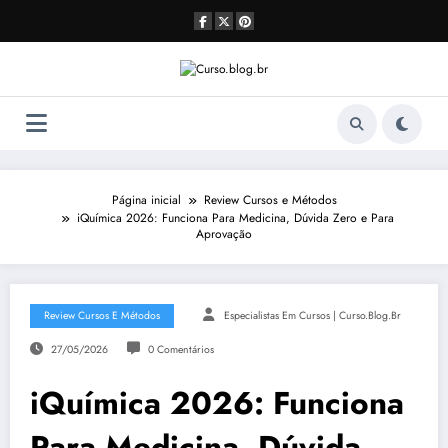
Pular
para
o
conteúdo
Página inicial
Review Cursos e Métodos
iQuímica 2026: Funciona Para Medicina, Dúvida Zero e Para
Aprovação
Review Cursos E Métodos
Especialistas Em Cursos | Curso.blog.br
27/05/2026
0 Comentários
iQuímica 2026: Funciona
Para Medicina, Dúvida