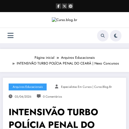
Pular
para
o
conteúdo
Página inicial
Arquivos Educacionais
INTENSIVÃO TURBO POLÍCIA PENAL DO CEARÁ | Nexo Concursos
Arquivos Educacionais
Especialistas Em Cursos | Curso.blog.br
03/04/2026
0 Comentários
INTENSIVÃO TURBO
POLÍCIA PENAL DO