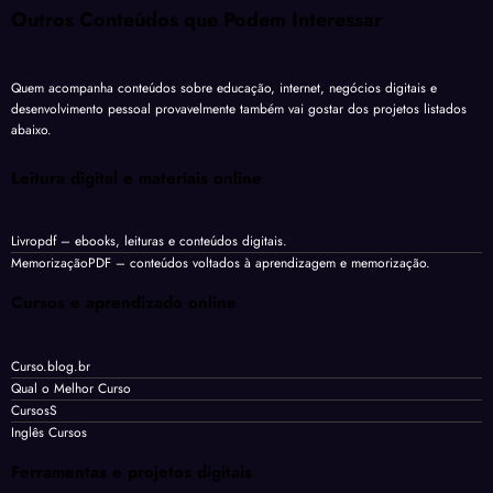
Outros Conteúdos que Podem Interessar
Quem acompanha conteúdos sobre educação, internet, negócios digitais e
desenvolvimento pessoal provavelmente também vai gostar dos projetos listados
abaixo.
Leitura digital e materiais online
Livropdf
– ebooks, leituras e conteúdos digitais.
MemorizaçãoPDF
– conteúdos voltados à aprendizagem e memorização.
Cursos e aprendizado online
Curso.blog.br
Qual o Melhor Curso
CursosS
Inglês Cursos
Ferramentas e projetos digitais