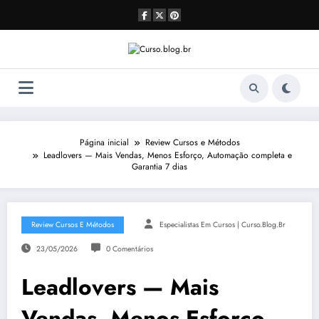
Pular
para
o
conteúdo
Página inicial
Review Cursos e Métodos
Leadlovers — Mais Vendas, Menos Esforço, Automação completa e
Garantia 7 dias
Review Cursos E Métodos
Especialistas Em Cursos | Curso.blog.br
23/05/2026
0 Comentários
Leadlovers — Mais
Vendas, Menos Esforço,