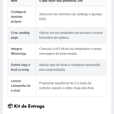
Item
O que fazer nas primeiras 24h
Configurar
Adicionar seu domínio nas
Settings
e apontar
domínio
DNS.
próprio
Criar landing
Utilizar um dos
templates
pré‑prontos e inserir
page
formulário de captura.
Integrar
Conectar a API oficial via
Integrations
e testar
WhatsApp
mensagem de boas‑vindas.
Definir tags e
Aplicar tags de fonte e configurar pontuação
lead scoring
para segmentação.
Lançar
Programar sequência de 3 e‑mails de
campanha de
nutrição usando o editor drag‑and‑drop.
e‑mail
📦 Kit de Entrega