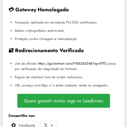
💳 Gateway Homologado
Transação realizada em servidores PCI‑DSS certificados;
Dados criptografados end‑to‑end;
Proteção contra clonagem e interceptação.
🔐 Redirecionamento Verificado
Link de afiliado
https://go.hotmart.com/F10626524B?ap=f792
passa
por verificação de integridade da Hotmart;
Pagina de checkout livre de scripts maliciosos;
URL começa com https:// e exibe cadeado verde no navegador.
Quero garantir minha vaga no Leadlovers
Compartilhe isso:
Facebook
X