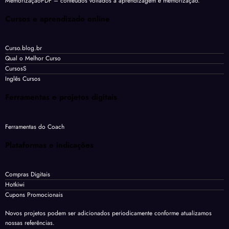
MemorizaçãoPDF
– conteúdos voltados à aprendizagem e memorização.
Cursos e aprendizado online
Curso.blog.br
Qual o Melhor Curso
CursosS
Inglês Cursos
Ferramentas e projetos digitais
Ferramentas do Coach
Plataformas e indicações
Compras Digitais
Hotkiwi
Cupons Promocionais
Novos projetos podem ser adicionados periodicamente conforme atualizamos
nossas referências.