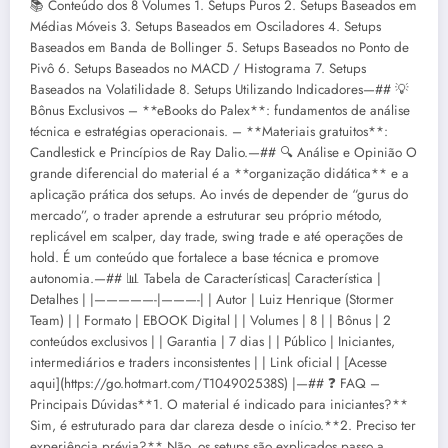
📚 Conteúdo dos 8 Volumes 1. Setups Puros 2. Setups Baseados em
Médias Móveis 3. Setups Baseados em Osciladores 4. Setups
Baseados em Banda de Bollinger 5. Setups Baseados no Ponto de
Pivô 6. Setups Baseados no MACD / Histograma 7. Setups
Baseados na Volatilidade 8. Setups Utilizando Indicadores—## 💡
Bônus Exclusivos – **eBooks do Palex**: fundamentos de análise
técnica e estratégias operacionais. – **Materiais gratuitos**:
Candlestick e Princípios de Ray Dalio.—## 🔍 Análise e Opinião O
grande diferencial do material é a **organização didática** e a
aplicação prática dos setups. Ao invés de depender de “gurus do
mercado”, o trader aprende a estruturar seu próprio método,
replicável em scalper, day trade, swing trade e até operações de
hold. É um conteúdo que fortalece a base técnica e promove
autonomia.—## 📊 Tabela de Características| Característica |
Detalhes | |—————-|———-| | Autor | Luiz Henrique (Stormer
Team) | | Formato | EBOOK Digital | | Volumes | 8 | | Bônus | 2
conteúdos exclusivos | | Garantia | 7 dias | | Público | Iniciantes,
intermediários e traders inconsistentes | | Link oficial | [Acesse
aqui](https://go.hotmart.com/T104902538S) |—## ❓ FAQ –
Principais Dúvidas**1. O material é indicado para iniciantes?**
Sim, é estruturado para dar clareza desde o início.**2. Preciso ter
experiência prévia?** Não, os setups são explicados passo a