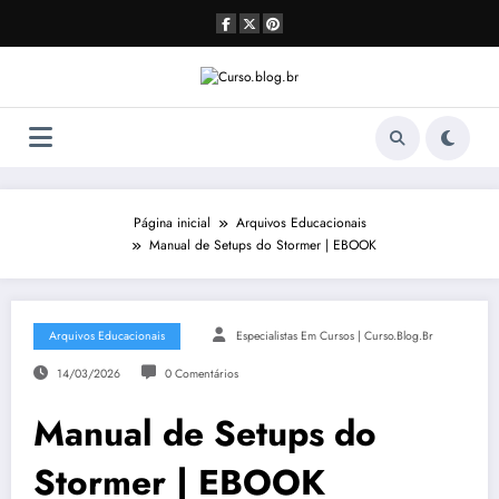
Pular
para
o
conteúdo
Página inicial
Arquivos Educacionais
Manual de Setups do Stormer | EBOOK
Arquivos Educacionais
Especialistas Em Cursos | Curso.blog.br
14/03/2026
0 Comentários
Manual de Setups do
Stormer | EBOOK