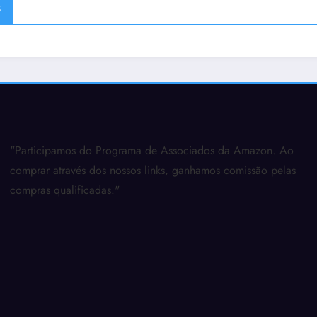
s
"Participamos do Programa de Associados da Amazon. Ao
comprar através dos nossos links, ganhamos comissão pelas
compras qualificadas."