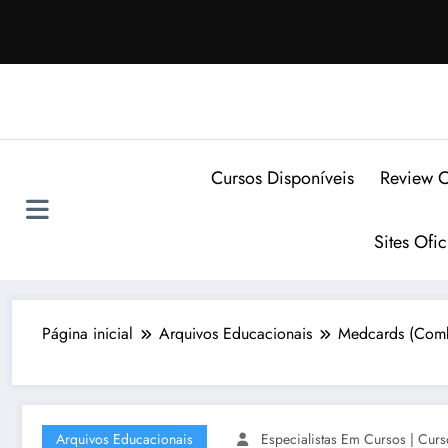
Pular
para
o
conteúdo
Cursos Disponíveis
Review C
Sites Ofi
Página inicial
Arquivos Educacionais
Medcards (Comb
Arquivos Educacionais
Especialistas Em Cursos | Curs