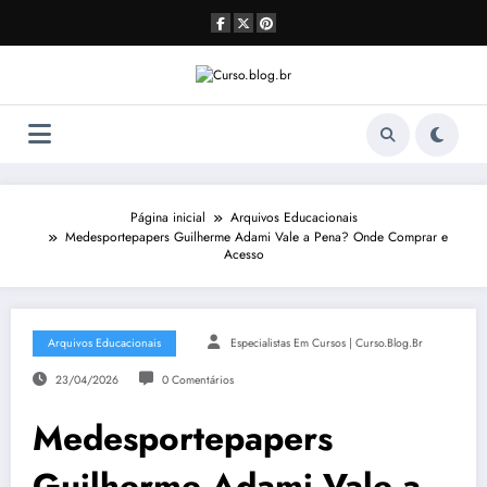
Pular
para
o
conteúdo
Página inicial
Arquivos Educacionais
Medesportepapers Guilherme Adami Vale a Pena? Onde Comprar e
Acesso
Arquivos Educacionais
Especialistas Em Cursos | Curso.blog.br
23/04/2026
0 Comentários
Medesportepapers
Guilherme Adami Vale a