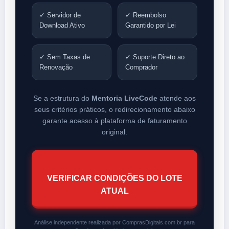
✓ Servidor de
✓ Reembolso
Download Ativo
Garantido por Lei
✓ Sem Taxas de
✓ Suporte Direto ao
Renovação
Comprador
Se a estrutura do
Mentoria LiveCode
atende aos
seus critérios práticos, o redirecionamento abaixo
garante acesso à plataforma de faturamento
original.
VERIFICAR CONDIÇÕES DO LOTE
ATUAL
Análise independente realizada por ComprasDigitais.com.br para