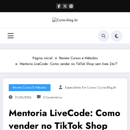
Pular
para
o
conteúdo
Página inicial
Review Cursos e Métodos
Mentoria LiveCode: Como vender no TikTok Shop sem lives 24/7
Review Cursos E Métodos
Especialistas Em Cursos | Curso.blog.br
31/05/2026
0 Comentários
Mentoria LiveCode: Como
vender no TikTok Shop