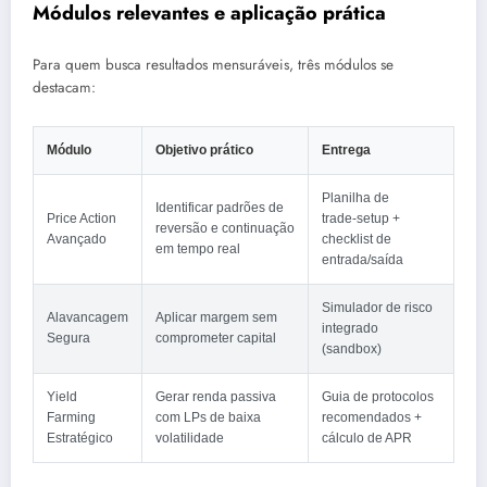
Módulos relevantes e aplicação prática
Para quem busca resultados mensuráveis, três módulos se
destacam:
Módulo
Objetivo prático
Entrega
Planilha de
Identificar padrões de
Price Action
trade‑setup +
reversão e continuação
Avançado
checklist de
em tempo real
entrada/saída
Simulador de risco
Alavancagem
Aplicar margem sem
integrado
Segura
comprometer capital
(sandbox)
Yield
Gerar renda passiva
Guia de protocolos
Farming
com LPs de baixa
recomendados +
Estratégico
volatilidade
cálculo de APR