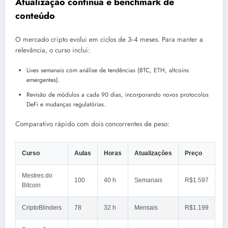
Atualização contínua e benchmark de
conteúdo
O mercado cripto evolui em ciclos de 3‑4 meses. Para manter a
relevância, o curso inclui:
Lives semanais com análise de tendências (BTC, ETH, altcoins
emergentes).
Revisão de módulos a cada 90 dias, incorporando novos protocolos
DeFi e mudanças regulatórias.
Comparativo rápido com dois concorrentes de peso:
Curso
Aulas
Horas
Atualizações
Preço
Mestres do
100
40 h
Semanais
R$1.597
Bitcoin
CriptoBlinders
78
32 h
Mensais
R$1.199