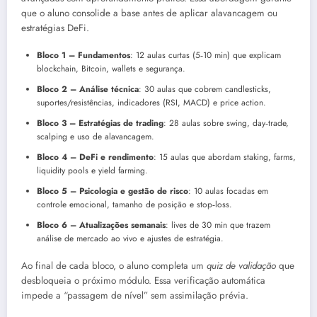
que o aluno consolide a base antes de aplicar alavancagem ou
estratégias DeFi.
Bloco 1 – Fundamentos
: 12 aulas curtas (5‑10 min) que explicam
blockchain, Bitcoin, wallets e segurança.
Bloco 2 – Análise técnica
: 30 aulas que cobrem candlesticks,
suportes/resistências, indicadores (RSI, MACD) e price action.
Bloco 3 – Estratégias de trading
: 28 aulas sobre swing, day‑trade,
scalping e uso de alavancagem.
Bloco 4 – DeFi e rendimento
: 15 aulas que abordam staking, farms,
liquidity pools e yield farming.
Bloco 5 – Psicologia e gestão de risco
: 10 aulas focadas em
controle emocional, tamanho de posição e stop‑loss.
Bloco 6 – Atualizações semanais
: lives de 30 min que trazem
análise de mercado ao vivo e ajustes de estratégia.
Ao final de cada bloco, o aluno completa um
quiz de validação
que
desbloqueia o próximo módulo. Essa verificação automática
impede a “passagem de nível” sem assimilação prévia.