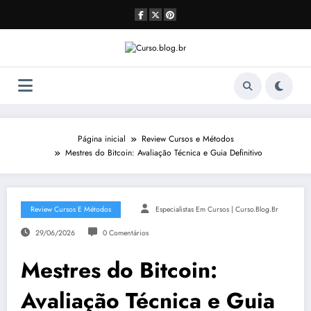
Pular
para
o
conteúdo
Página inicial
Review Cursos e Métodos
Mestres do Bitcoin: Avaliação Técnica e Guia Definitivo
Review Cursos E Métodos
Especialistas Em Cursos | Curso.blog.br
29/06/2026
0 Comentários
Mestres do Bitcoin:
Avaliação Técnica e Guia