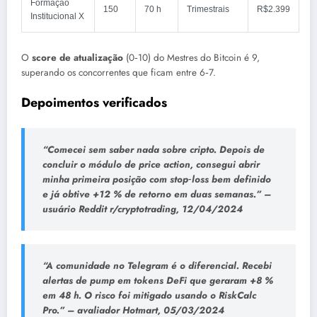
Formação
150
70 h
Trimestrais
R$2.399
Institucional X
O
score de atualização
(0‑10) do Mestres do Bitcoin é 9,
superando os concorrentes que ficam entre 6‑7.
Depoimentos verificados
“Comecei sem saber nada sobre cripto. Depois de
concluir o módulo de price action, consegui abrir
minha primeira posição com stop‑loss bem definido
e já obtive +12 % de retorno em duas semanas.” –
usuário Reddit r/cryptotrading, 12/04/2024
“A comunidade no Telegram é o diferencial. Recebi
alertas de pump em tokens DeFi que geraram +8 %
em 48 h. O risco foi mitigado usando o RiskCalc
Pro.” –
avaliador Hotmart, 05/03/2024