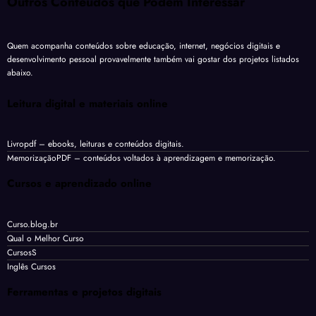
Outros Conteúdos que Podem Interessar
Quem acompanha conteúdos sobre educação, internet, negócios digitais e
desenvolvimento pessoal provavelmente também vai gostar dos projetos listados
abaixo.
Leitura digital e materiais online
Livropdf
– ebooks, leituras e conteúdos digitais.
MemorizaçãoPDF
– conteúdos voltados à aprendizagem e memorização.
Cursos e aprendizado online
Curso.blog.br
Qual o Melhor Curso
CursosS
Inglês Cursos
Ferramentas e projetos digitais