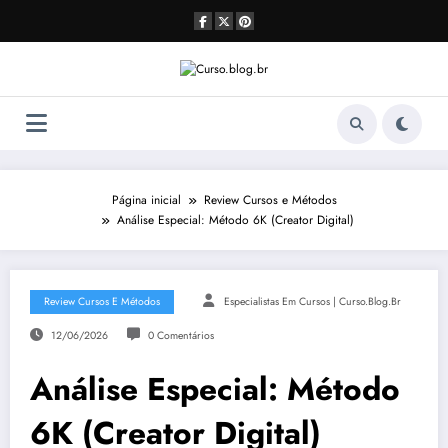
Pular
para
o
conteúdo
Página inicial
Review Cursos e Métodos
Análise Especial: Método 6K (Creator Digital)
Review Cursos E Métodos
Especialistas Em Cursos | Curso.blog.br
12/06/2026
0 Comentários
Análise Especial: Método
6K (Creator Digital)