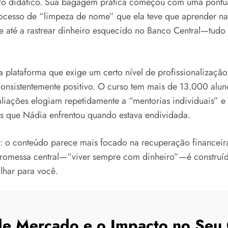
vro didático. Sua bagagem prática começou com uma pontuaç
cesso de “limpeza de nome” que ela teve que aprender na m
e até a rastrear dinheiro esquecido no Banco Central—tudo
 plataforma que exige um certo nível de profissionalizaçã
nsistentemente positivo. O curso tem mais de 13.000 aluno
aliações elogiam repetidamente a “mentorias individuais” e 
s que Nádia enfrentou quando estava endividada.
ta: o conteúdo parece mais focado na recuperação financei
A promessa central—“viver sempre com dinheiro”—é construí
lhar para você.
de Mercado e o Impacto no Seu