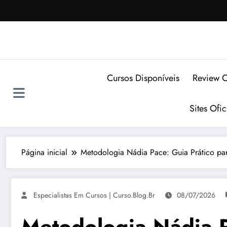
Pular
para
o
conteúdo
Cursos Disponíveis
Review C
Sites Ofi
Página inicial
Metodologia Nádia Pace: Guia Prático par
Especialistas Em Cursos | Curso.blog.br
08/07/2026
Metodologia Nádia P