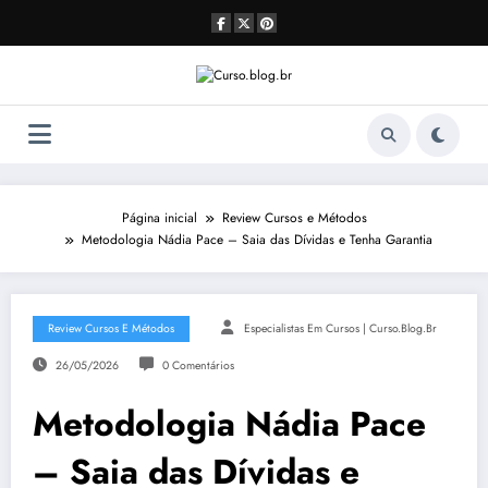
Pular
para
o
conteúdo
Página inicial
Review Cursos e Métodos
Metodologia Nádia Pace – Saia das Dívidas e Tenha Garantia
Review Cursos E Métodos
Especialistas Em Cursos | Curso.blog.br
26/05/2026
0 Comentários
Metodologia Nádia Pace
– Saia das Dívidas e