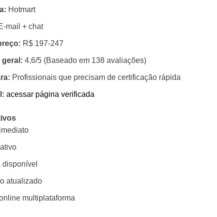
a:
Hotmart
‑mail + chat
preço:
R$ 197‑247
 geral:
4,6/5 (Baseado em 138 avaliações)
ra:
Profissionais que precisam de certificação rápida
l:
acessar página verificada
tivos
imediato
ativo
 disponível
o atualizado
nline multiplataforma