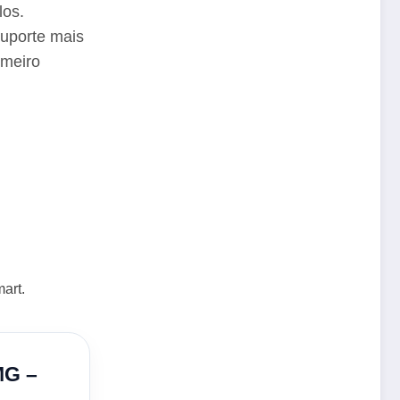
los.
uporte mais
imeiro
art.
MG –