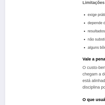
Limitações
exige prát
depende d
resultado
não substi
alguns bô
Vale a pen
O custo‑ben
chegam a dob
está alinh
disciplina p
O que usuá