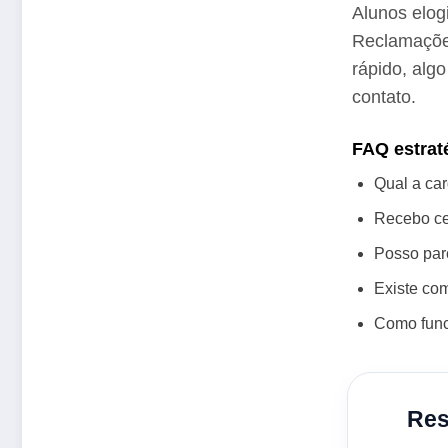
Alunos elog
Reclamaçõe
rápido, alg
contato.
FAQ estrat
Qual a ca
Recebo cer
Posso parc
Existe co
Como funci
Res