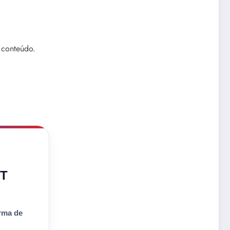
 conteúdo.
 T
rma de