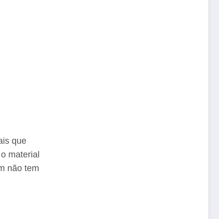
ais que
 o material
em não tem