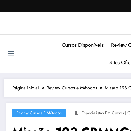
Pular
para
o
conteúdo
Cursos Disponíveis
Review C
Sites Ofi
Página inicial
Review Cursos e Métodos
Missão 193 
Review Cursos E Métodos
Especialistas Em Cursos | C