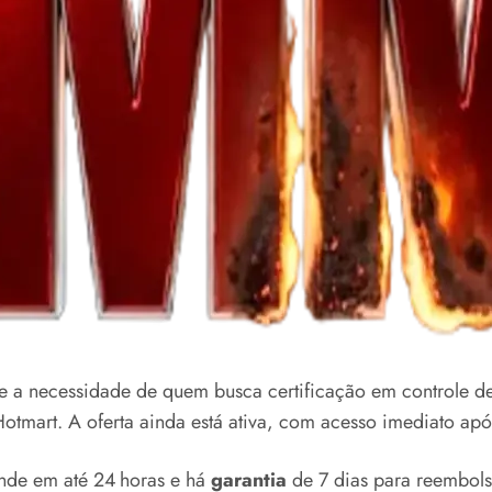
e a necessidade de quem busca certificação em controle de
otmart. A oferta ainda está ativa, com acesso imediato ap
onde em até 24 horas e há
garantia
de 7 dias para reembols