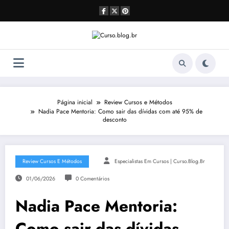
Pular
para
o
conteúdo
Página inicial
Review Cursos e Métodos
Nadia Pace Mentoria: Como sair das dívidas com até 95% de
desconto
Review Cursos E Métodos
Especialistas Em Cursos | Curso.blog.br
01/06/2026
0 Comentários
Nadia Pace Mentoria:
Como sair das dívidas