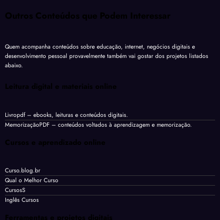
Outros Conteúdos que Podem Interessar
Quem acompanha conteúdos sobre educação, internet, negócios digitais e
desenvolvimento pessoal provavelmente também vai gostar dos projetos listados
abaixo.
Leitura digital e materiais online
Livropdf
– ebooks, leituras e conteúdos digitais.
MemorizaçãoPDF
– conteúdos voltados à aprendizagem e memorização.
Cursos e aprendizado online
Curso.blog.br
Qual o Melhor Curso
CursosS
Inglês Cursos
Ferramentas e projetos digitais