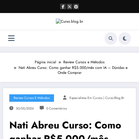
Pular
para
o
conteúdo
Página inicial
Review Cursos e Métodos
Nati Abreu Curso: Como ganhar R$5.000/mês com IA – Dúvidas e
Onde Comprar
Review Cursos E Métodos
Especialistas Em Cursos | Curso.blog.br
30/05/2026
0 Comentários
Nati Abreu Curso: Como
ganhar R$5.000/mês