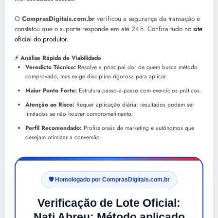
O
ComprasDigitais.com.br
verificou a segurança da transação e
constatou que o suporte responde em até 24 h. Confira tudo no
site
oficial do produtor
.
⚡ Análise Rápida de Viabilidade
Veredicto Técnico:
Resolve a principal dor de quem busca método
comprovado, mas exige disciplina rigorosa para aplicar.
Maior Ponto Forte:
Estrutura passo‑a‑passo com exercícios práticos.
Atenção ao Risco:
Requer aplicação diária; resultados podem ser
limitados se não houver comprometimento.
Perfil Recomendado:
Profissionais de marketing e autônomos que
desejam otimizar a conversão.
🛡️ Homologado por ComprasDigitais.com.br
Verificação de Lote Oficial:
Nati Abreu: Método aplicado