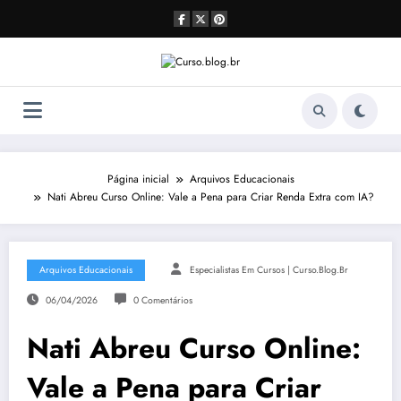
Pular
para
o
conteúdo
Página inicial
Arquivos Educacionais
Nati Abreu Curso Online: Vale a Pena para Criar Renda Extra com IA?
Arquivos Educacionais
Especialistas Em Cursos | Curso.blog.br
06/04/2026
0 Comentários
Nati Abreu Curso Online:
Vale a Pena para Criar