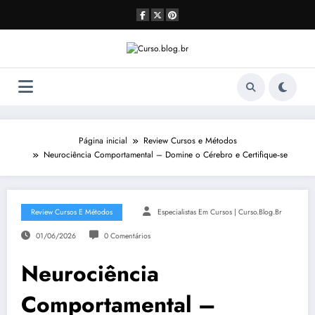
Pular
para
o
conteúdo
Página inicial
Review Cursos e Métodos
Neurociência Comportamental – Domine o Cérebro e Certifique‑se
Review Cursos E Métodos
Especialistas Em Cursos | Curso.blog.br
01/06/2026
0 Comentários
Neurociência
Comportamental –