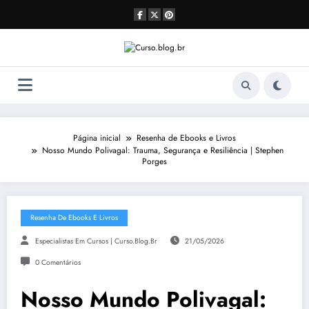
Pular
para
o
conteúdo
Página inicial
Resenha de Ebooks e Livros
Nosso Mundo Polivagal: Trauma, Segurança e Resiliência | Stephen
Porges
Resenha De Ebooks E Livros
Especialistas Em Cursos | Curso.blog.br
21/05/2026
0 Comentários
Nosso Mundo Polivagal: