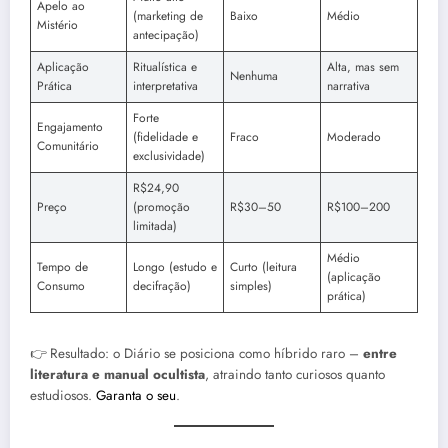
Apelo ao
(marketing de
Baixo
Médio
Mistério
antecipação)
Aplicação
Ritualística e
Alta, mas sem
Nenhuma
Prática
interpretativa
narrativa
Forte
Engajamento
(fidelidade e
Fraco
Moderado
Comunitário
exclusividade)
R$24,90
Preço
(promoção
R$30–50
R$100–200
limitada)
Médio
Tempo de
Longo (estudo e
Curto (leitura
(aplicação
Consumo
decifração)
simples)
prática)
👉 Resultado: o Diário se posiciona como híbrido raro –
entre
literatura e manual ocultista
, atraindo tanto curiosos quanto
estudiosos.
Garanta o seu
.