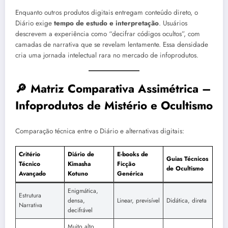
Enquanto outros produtos digitais entregam conteúdo direto, o
Diário exige
tempo de estudo e interpretação
. Usuários
descrevem a experiência como “decifrar códigos ocultos”, com
camadas de narrativa que se revelam lentamente. Essa densidade
cria uma jornada intelectual rara no mercado de infoprodutos.
🔎 Matriz Comparativa Assimétrica –
Infoprodutos de Mistério e Ocultismo
Comparação técnica entre o Diário e alternativas digitais:
Critério
Diário de
E-books de
Guias Técnicos
Técnico
Kimasha
Ficção
de Ocultismo
Avançado
Kotuno
Genérica
Enigmática,
Estrutura
densa,
Linear, previsível
Didática, direta
Narrativa
decifrável
Muito alto