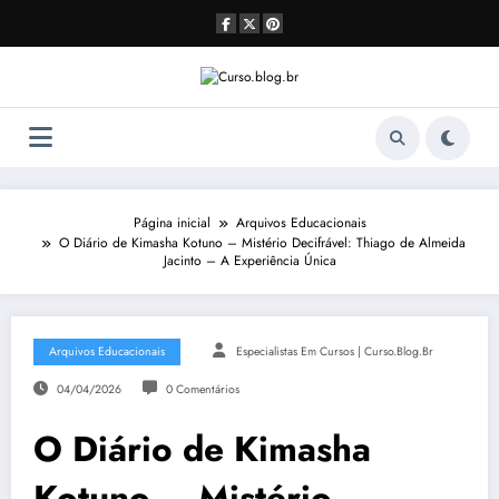
Pular
para
o
conteúdo
Página inicial
Arquivos Educacionais
O Diário de Kimasha Kotuno – Mistério Decifrável: Thiago de Almeida
Jacinto – A Experiência Única
Arquivos Educacionais
Especialistas Em Cursos | Curso.blog.br
04/04/2026
0 Comentários
O Diário de Kimasha
Kotuno – Mistério