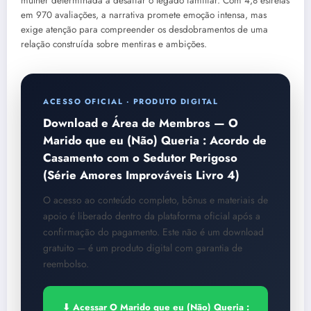
mulher determinada a desafiar o legado familiar. Com 4,8 estrelas
em 970 avaliações, a narrativa promete emoção intensa, mas
exige atenção para compreender os desdobramentos de uma
relação construída sobre mentiras e ambições.
ACESSO OFICIAL · PRODUTO DIGITAL
Download e Área de Membros — O
Marido que eu (Não) Queria : Acordo de
Casamento com o Sedutor Perigoso
(Série Amores Improváveis Livro 4)
O acesso ao conteúdo completo, bônus e materiais de
apoio é liberado dentro da plataforma oficial após a
confirmação do pagamento. Este não é um download
gratuito — é um produto digital com garantia de
reembolso.
⬇ Acessar O Marido que eu (Não) Queria :