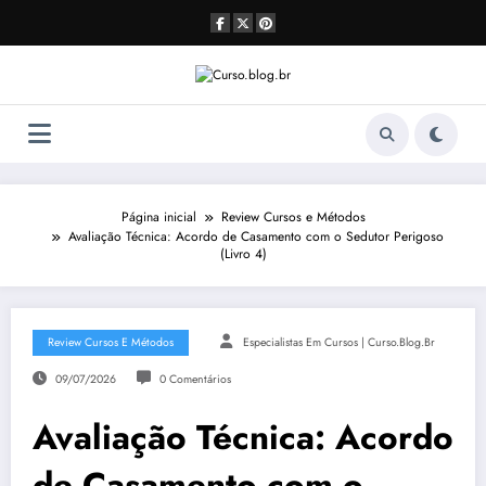
Pular
para
o
conteúdo
Página inicial
Review Cursos e Métodos
Avaliação Técnica: Acordo de Casamento com o Sedutor Perigoso
(Livro 4)
Review Cursos E Métodos
Especialistas Em Cursos | Curso.blog.br
09/07/2026
0 Comentários
Avaliação Técnica: Acordo
de Casamento com o