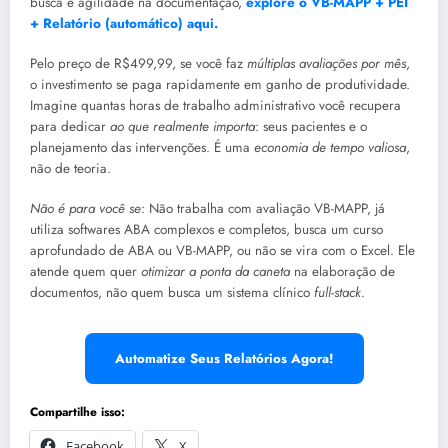
busca é agilidade na documentação,
explore o VB-MAPP + PEI
+ Relatório (automático) aqui.
Pelo preço de R$499,99, se você faz
múltiplas avaliações por mês
,
o investimento se paga rapidamente em ganho de produtividade.
Imagine quantas horas de trabalho administrativo você recupera
para dedicar
ao que realmente importa
: seus pacientes e o
planejamento das intervenções. É uma
economia de tempo valiosa
,
não de teoria.
Não é para você se
: Não trabalha com avaliação VB-MAPP, já
utiliza softwares ABA complexos e completos, busca um curso
aprofundado de ABA ou VB-MAPP, ou não se vira com o Excel. Ele
atende quem quer
otimizar a ponta da caneta
na elaboração de
documentos, não quem busca um sistema clínico
full-stack
.
Automatize Seus Relatórios Agora!
Compartilhe isso:
Facebook
X