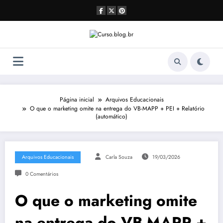
Pular
para
o
conteúdo
Página inicial
Arquivos Educacionais
O que o marketing omite na entrega do VB-MAPP + PEI + Relatório
(automático)
Arquivos Educacionais
Carla Souza
19/03/2026
0 Comentários
O que o marketing omite
na entrega do VB-MAPP +