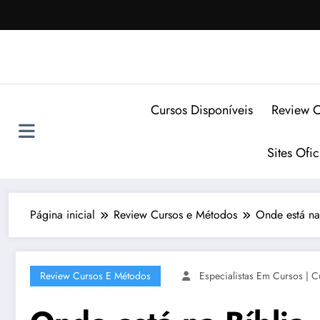
Pular
para
o
conteúdo
Cursos Disponíveis
Review C
Sites Ofi
Página inicial
Review Cursos e Métodos
Onde está na
Review Cursos E Métodos
Especialistas Em Cursos | C