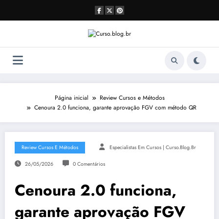
Pular
para
o
conteúdo
Página inicial
Review Cursos e Métodos
Cenoura 2.0 funciona, garante aprovação FGV com método QR
Review Cursos E Métodos
Especialistas Em Cursos | Curso.blog.br
26/05/2026
0 Comentários
Cenoura 2.0 funciona,
garante aprovação FGV