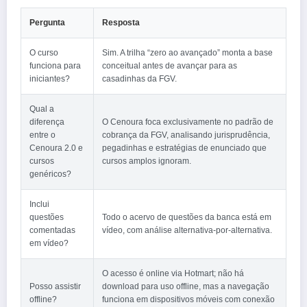
Pergunta
Resposta
O curso
Sim. A trilha “zero ao avançado” monta a base
funciona para
conceitual antes de avançar para as
iniciantes?
casadinhas da FGV.
Qual a
diferença
O Cenoura foca exclusivamente no padrão de
entre o
cobrança da FGV, analisando jurisprudência,
Cenoura 2.0 e
pegadinhas e estratégias de enunciado que
cursos
cursos amplos ignoram.
genéricos?
Inclui
questões
Todo o acervo de questões da banca está em
comentadas
vídeo, com análise alternativa‑por‑alternativa.
em vídeo?
O acesso é online via Hotmart; não há
Posso assistir
download para uso offline, mas a navegação
offline?
funciona em dispositivos móveis com conexão