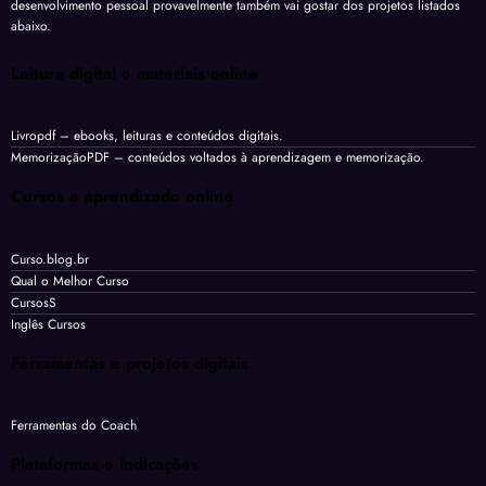
desenvolvimento pessoal provavelmente também vai gostar dos projetos listados
abaixo.
Leitura digital e materiais online
Livropdf
– ebooks, leituras e conteúdos digitais.
MemorizaçãoPDF
– conteúdos voltados à aprendizagem e memorização.
Cursos e aprendizado online
Curso.blog.br
Qual o Melhor Curso
CursosS
Inglês Cursos
Ferramentas e projetos digitais
Ferramentas do Coach
Plataformas e indicações