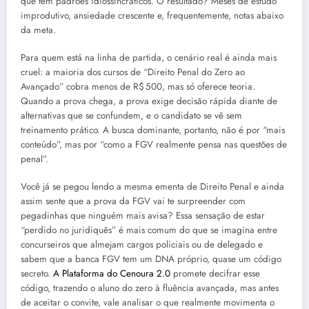
que tem padrões idiossincráticos. O resultado? Meses de estudo
improdutivo, ansiedade crescente e, frequentemente, notas abaixo
da meta.
Para quem está na linha de partida, o cenário real é ainda mais
cruel: a maioria dos cursos de “Direito Penal do Zero ao
Avançado” cobra menos de R$ 500, mas só oferece teoria.
Quando a prova chega, a prova exige decisão rápida diante de
alternativas que se confundem, e o candidato se vê sem
treinamento prático. A busca dominante, portanto, não é por “mais
conteúdo”, mas por “como a FGV realmente pensa nas questões de
penal”.
Você já se pegou lendo a mesma ementa de Direito Penal e ainda
assim sente que a prova da FGV vai te surpreender com
pegadinhas que ninguém mais avisa? Essa sensação de estar
“perdido no juridiquês” é mais comum do que se imagina entre
concurseiros que almejam cargos policiais ou de delegado e
sabem que a banca FGV tem um DNA próprio, quase um código
secreto.
A Plataforma do Cenoura 2.0
promete decifrar esse
código, trazendo o aluno do zero à fluência avançada, mas antes
de aceitar o convite, vale analisar o que realmente movimenta o