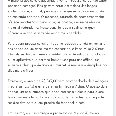
A maioria dos candidatos ainda vive na insegurança de não saber
por onde começar. Eles gastam horas em videoaulas longas,
anotam tudo e, ao final, percebem que quase nada corresponde
ao conteúdo cobrado. O mercado, saturado de promessas vazias,
oferece pacotes “completo” que, na prática, são recheados de
material redundante. Nesse cenário, quem realmente quer
eficiência acaba se sentindo ainda mais perdido.
Para quem precisa conciliar trabalho, estudos e ainda enfrentar a
ansiedade de um concurso tão concorrido, o Papa Mike 2.0 traz
três pilares: foco exclusivo no edital, plano de estudos cronológico
e um aplicativo que permite baixar tudo para uso offline. Isso
elimina a desculpa de “não ter internet” e mantém a disciplina nos
dias mais críticos.
Entretanto, o preço de R$ 347,00 vem acompanhado de avaliações
medianas (3,5/5) e uma garantia limitada a 7 dias. O acesso dura
apenas um ano, número que pode não ser suficiente para quem
tem ritmo mais lento. Falta ainda suporte individual, o que pode
ser decisivo para quem precisa de feedback direto.
Em resumo, o curso entrega a promessa de “estudo direto ao