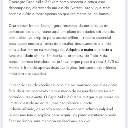
Operação Papa Mike 2.0 vem como resposta direta a esse
descompasso, oferecendo um estudo “verticalizado” que tenta
cortar o ruído e focar apenas no que realmente cai na banca.
O professor Ismael Souto, figura reconhecida nos círculos de
concursos policiais, reúne aqui um plano de estudos estruturado,
com aplicativo próprio para acesso offline – recurso essencial
para quem encara a rotina de trabalho, deslocamento e ainda
tenta achar tempo na madrugada.
Adquira o material e teste a
funcionalidade offline
. Em teoria, a promessa de “raio‑X da
banca” parece tentadora; na prática, o que pesa é a nota 3,5/5 da
Hotmart, fruto de apenas duas avaliações, indicando experiência
mista entre os usuários.
O cenário real do candidato costuma ser marcado por duas dores:
falta de direcionamento claro e medo de desperdiçar meses em
conteúdo irrelevante. O Papa Mike 2.0 tenta mitigar a primeira ao
limitar o estudo ao edital, mas não oferece suporte
individualizado, deixando a segunda dor sem solução palpável.
Quem não tem disciplina para seguir um plano estruturado pode
ficar no limbo, sem mentoria ou feedback ao vivo.