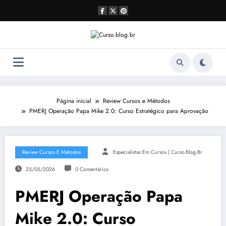
Pular
para
o
conteúdo
Página inicial
Review Cursos e Métodos
PMERJ Operação Papa Mike 2.0: Curso Estratégico para Aprovação
Review Cursos E Métodos
Especialistas Em Cursos | Curso.blog.br
25/05/2026
0 Comentários
PMERJ Operação Papa
Mike 2.0: Curso