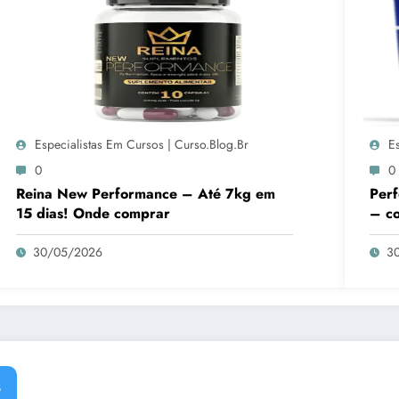
Especialistas Em Cursos | Curso.blog.br
E
0
0
Reina New Performance – Até 7kg em
Perf
15 dias! Onde comprar
– c
30/05/2026
3
s