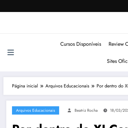
Pular
para
o
conteúdo
Cursos Disponíveis
Review C
Sites Ofi
Página inicial
Arquivos Educacionais
Por dentro do X
Arquivos Educacionais
Beatriz Rocha
18/03/20