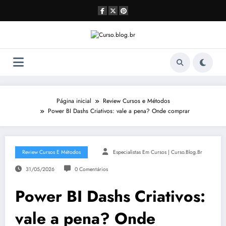
Pular
para
o
conteúdo
Página inicial
Review Cursos e Métodos
Power BI Dashs Criativos: vale a pena? Onde comprar
Review Cursos E Métodos
Especialistas Em Cursos | Curso.blog.br
31/05/2026
0 Comentários
Power BI Dashs Criativos:
vale a pena? Onde