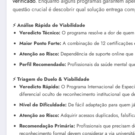
verificado
. Enquanto alguns programas garantem apenas
questão crucial é descobrir qual solução entrega com
⚡ Análise Rápida de Viabilidade
Veredicto Técnico:
O programa resolve a dor de quem 
Maior Ponto Forte:
A combinação de 12 certificações e
Atenção ao Risco:
Dependência de suporte online que 
Perfil Recomendado:
Profissionais da saúde mental qu
⚡ Triagem do Duelo & Viabilidade
Veredicto Rápido:
O Programa Internacional de Especial
diferencial oculto de reconhecimento institucional que 
Nível de Dificuldade:
De fácil adaptação para quem já 
Atenção ao Risco:
Adquirir acessos duplicados, falsifi
Recomendação Primária:
Profissionais que precisam 
reconhecimento formal devem considerar a via universitá