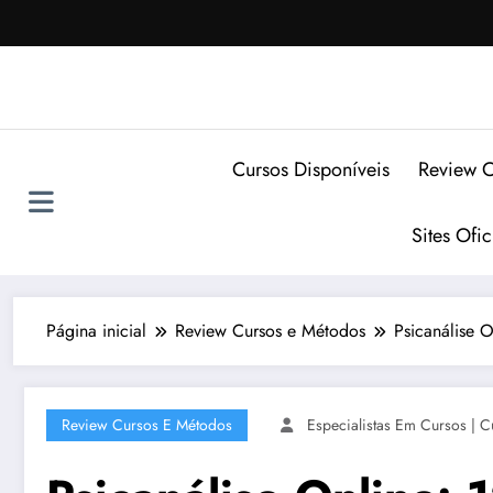
Pular
para
o
conteúdo
Cursos Disponíveis
Review C
Sites Ofi
Página inicial
Review Cursos e Métodos
Psicanálise O
Review Cursos E Métodos
Especialistas Em Cursos | C