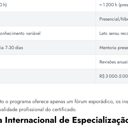
0 h)
≈ 1 200 h (pres
Presencial/híb
econhecimento variável
Lato sensu re
ia 7‑30 dias
Mentoria prese
Revisões anuai
)
R$ 3 000‑5 00
anto o programa oferece apenas um fórum esporádico, os ins
validade profissional do certificado.
 Internacional de Especializaçã