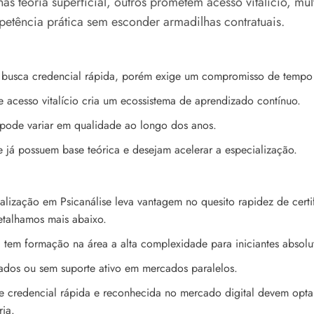
 teoria superficial, outros prometem acesso vitalício, múlt
petência prática sem esconder armadilhas contratuais.
busca credencial rápida, porém exige um compromisso de tempo 
 acesso vitalício cria um ecossistema de aprendizado contínuo.
pode variar em qualidade ao longo dos anos.
e já possuem base teórica e desejam acelerar a especialização.
ização em Psicanálise leva vantagem no quesito rapidez de certifi
detalhamos mais abaixo.
tem formação na área a alta complexidade para iniciantes absolu
cados ou sem suporte ativo em mercados paralelos.
de credencial rápida e reconhecida no mercado digital devem opt
ria.