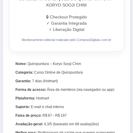
KORYO SOOJI CHIM
🔒 Checkout Protegido
✓ Garantia Integrada
⚡ Liberação Digital
Monitoramento editorial realizado pelo ComprasDigitais.com.br
Nome:
Quiropuntura – Koryo Sooji Chim
Categoria:
Curso Online de Quiropuntura
Garantia:
7 dias (Hotmart)
Forma de acesso:
Área de membros (via navegador ou app)
Plataforma:
Hotmart
Suporte:
E‑mail e chat interno
Faixa de preço:
R$ 97 – R$ 197
Avaliação geral:
4,3/5 (baseado em 68 avaliações)
Melhor para:
Profissionais de saúde que querem acrescentar