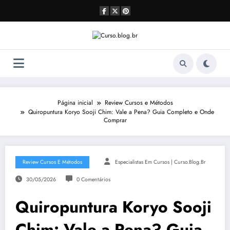
Pular
para
o
conteúdo
Página inicial
Review Cursos e Métodos
Quiropuntura Koryo Sooji Chim: Vale a Pena? Guia Completo e Onde
Comprar
Review Cursos E Métodos
Especialistas Em Cursos | Curso.blog.br
30/05/2026
0 Comentários
Quiropuntura Koryo Sooji
Chim: Vale a Pena? Guia