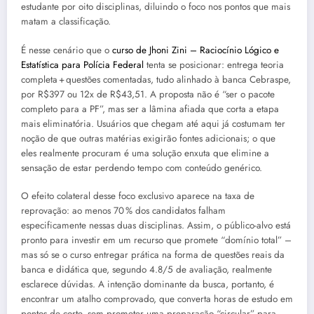
estudante por oito disciplinas, diluindo o foco nos pontos que mais
matam a classificação.
É nesse cenário que o
curso de Jhoni Zini – Raciocínio Lógico e
Estatística para Polícia Federal
tenta se posicionar: entrega teoria
completa + questões comentadas, tudo alinhado à banca Cebraspe,
por R$397 ou 12x de R$43,51. A proposta não é “ser o pacote
completo para a PF”, mas ser a lâmina afiada que corta a etapa
mais eliminatória. Usuários que chegam até aqui já costumam ter
noção de que outras matérias exigirão fontes adicionais; o que
eles realmente procuram é uma solução enxuta que elimine a
sensação de estar perdendo tempo com conteúdo genérico.
O efeito colateral desse foco exclusivo aparece na taxa de
reprovação: ao menos 70 % dos candidatos falham
especificamente nessas duas disciplinas. Assim, o público-alvo está
pronto para investir em um recurso que promete “domínio total” –
mas só se o curso entregar prática na forma de questões reais da
banca e didática que, segundo 4.8/5 de avaliação, realmente
esclarece dúvidas. A intenção dominante da busca, portanto, é
encontrar um atalho comprovado, que converta horas de estudo em
pontos de corte, sem prometer uma preparação “circular” para