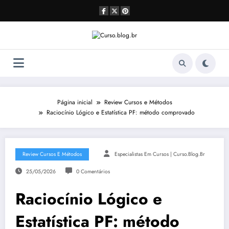
Pular
para
o
conteúdo
Página inicial
Review Cursos e Métodos
Raciocínio Lógico e Estatística PF: método comprovado
Review Cursos E Métodos
Especialistas Em Cursos | Curso.blog.br
25/05/2026
0 Comentários
Raciocínio Lógico e
Estatística PF: método