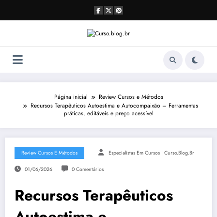
Pular
para
o
conteúdo
Página inicial
Review Cursos e Métodos
Recursos Terapêuticos Autoestima e Autocompaixão – Ferramentas
práticas, editáveis e preço acessível
Review Cursos E Métodos
Especialistas Em Cursos | Curso.blog.br
01/06/2026
0 Comentários
Recursos Terapêuticos
Autoestima e