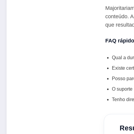
Majoritaria
conteúdo. A
que resulta
FAQ rápid
Qual a du
Existe cer
Posso parc
O suporte
Tenho dire
Resu