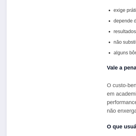
exige prát
depende d
resultado
não substi
alguns b
Vale a pen
O custo‑bene
em academia
performanc
não enxerga
O que usuá