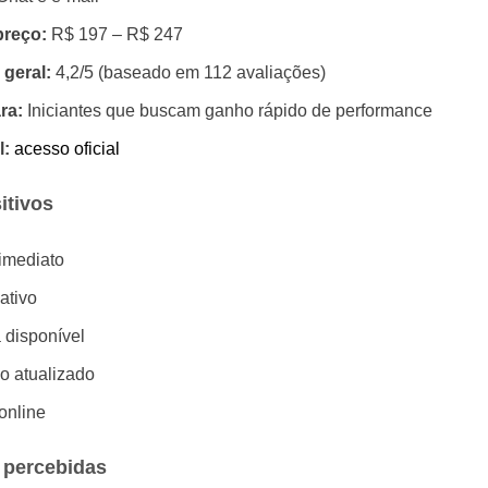
preço:
R$ 197 – R$ 247
 geral:
4,2/5 (baseado em 112 avaliações)
ra:
Iniciantes que buscam ganho rápido de performance
l:
acesso oficial
itivos
imediato
ativo
 disponível
o atualizado
online
 percebidas