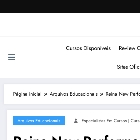
Pular
para
o
conteúdo
Cursos Disponíveis
Review C
Sites Ofi
Página inicial
Arquivos Educacionais
Reina New Perf
Arquivos Educacionais
Especialistas Em Cursos | Curs