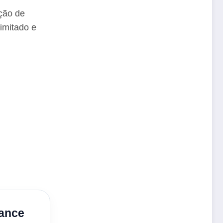
ação de
imitado e
mance