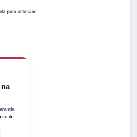
eta para entender.
 na
arantia
,
ricante
.