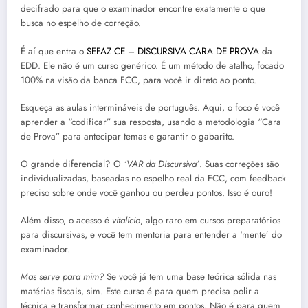
decifrado para que o examinador encontre exatamente o que
busca no espelho de correção.
É aí que entra o
SEFAZ CE – DISCURSIVA CARA DE PROVA
da
EDD. Ele não é um curso genérico. É um método de atalho, focado
100% na visão da banca FCC, para você ir direto ao ponto.
Esqueça as aulas intermináveis de português. Aqui, o foco é você
aprender a “codificar” sua resposta, usando a metodologia “Cara
de Prova” para antecipar temas e garantir o gabarito.
O grande diferencial? O
‘VAR da Discursiva’
. Suas correções são
individualizadas, baseadas no espelho real da FCC, com feedback
preciso sobre onde você ganhou ou perdeu pontos. Isso é ouro!
Além disso, o acesso é
vitalício
, algo raro em cursos preparatórios
para discursivas, e você tem mentoria para entender a ‘mente’ do
examinador.
Mas serve para mim?
Se você já tem uma base teórica sólida nas
matérias fiscais, sim. Este curso é para quem precisa polir a
técnica e transformar conhecimento em pontos. Não é para quem