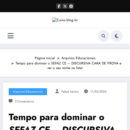
Pular
para
o
conteúdo
Página inicial
Arquivos Educacionais
Tempo para dominar o SEFAZ CE – DISCURSIVA CARA DE PROVA e
ver o seu nome na lista!
Arquivos Educacionais
Felipe Santos
11/03/2026
0 Comentários
Tempo para dominar o
SEFAZ CE – DISCURSIVA