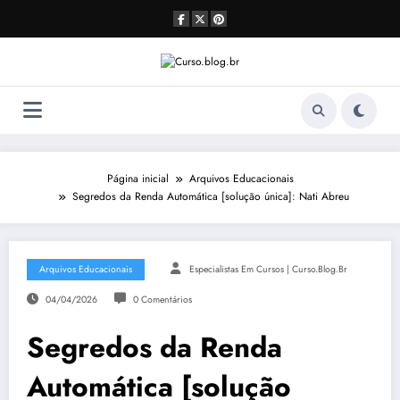
Pular
para
o
conteúdo
Página inicial
Arquivos Educacionais
Segredos da Renda Automática [solução única]: Nati Abreu
Arquivos Educacionais
Especialistas Em Cursos | Curso.blog.br
04/04/2026
0 Comentários
Segredos da Renda
Automática [solução