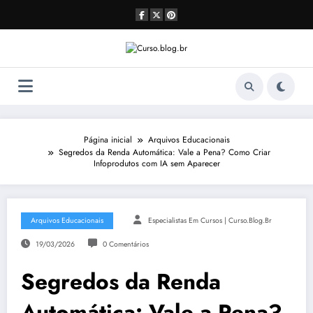
Pular
para
o
conteúdo
Página inicial
Arquivos Educacionais
Segredos da Renda Automática: Vale a Pena? Como Criar
Infoprodutos com IA sem Aparecer
Arquivos Educacionais
Especialistas Em Cursos | Curso.blog.br
19/03/2026
0 Comentários
Segredos da Renda
Automática: Vale a Pena?