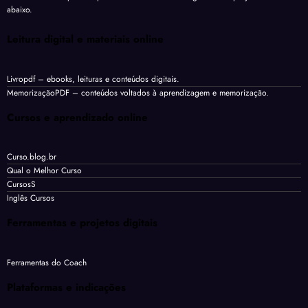
abaixo.
Leitura digital e materiais online
Livropdf
– ebooks, leituras e conteúdos digitais.
MemorizaçãoPDF
– conteúdos voltados à aprendizagem e memorização.
Cursos e aprendizado online
Curso.blog.br
Qual o Melhor Curso
CursosS
Inglês Cursos
Ferramentas e projetos digitais
Ferramentas do Coach
Plataformas e indicações