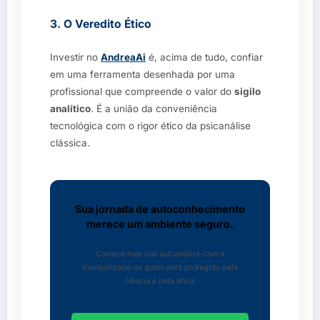
3. O Veredito Ético
Investir no
AndreaAi
é, acima de tudo, confiar
em uma ferramenta desenhada por uma
profissional que compreende o valor do
sigilo
analítico
. É a união da conveniência
tecnológica com o rigor ético da psicanálise
clássica.
Sua jornada de autoconhecimento
merece um ambiente seguro.
Comece hoje sua autoanálise com a
tranquilidade de quem está protegido pela
ciência e pela ética.