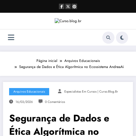
Pular
para
o
conteúdo
Página inicial
Arquivos Educacionais
Segurança de Dados e Ética Algorítmica no Ecossistema AndreaAi
Arquivos Educacionais
Especialistas Em Cursos | Curso.blog.br
16/03/2026
0 Comentários
Segurança de Dados e
Ética Algorítmica no