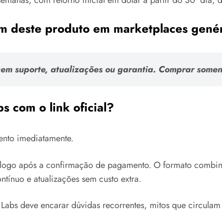
emanas, com retorno inicial em dólar a partir do 30º dia,
gem deste produto em marketplaces gené
cem suporte, atualizações ou garantia. Comprar somen
s com o link oficial?
mento imediatamente.
do logo após a confirmação de pagamento. O formato combina
tínuo e atualizações sem custo extra.
o Labs deve encarar dúvidas recorrentes, mitos que circul