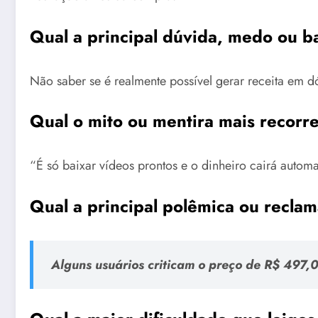
Qual a principal dúvida, medo ou b
Não saber se é realmente possível gerar receita em d
Qual o mito ou mentira mais recorr
“É só baixar vídeos prontos e o dinheiro cairá auto
Qual a principal polêmica ou recl
Alguns usuários criticam o preço de R$ 497,0