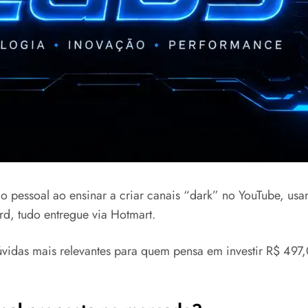
ão pessoal ao ensinar a criar canais “dark” no YouTube, us
d, tudo entregue via Hotmart.
vidas mais relevantes para quem pensa em investir R$ 497