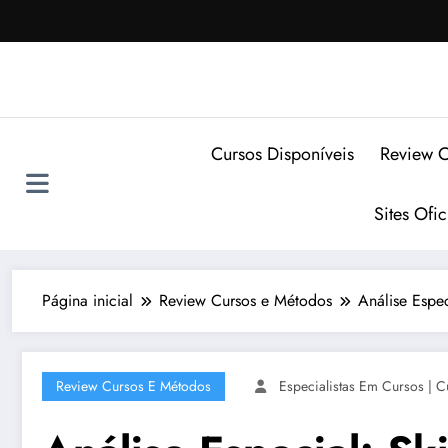
Pular
para
o
conteúdo
Cursos Disponíveis
Review C
Sites Ofi
Página inicial
Review Cursos e Métodos
Análise Espec
Review Cursos E Métodos
Especialistas Em Cursos | C