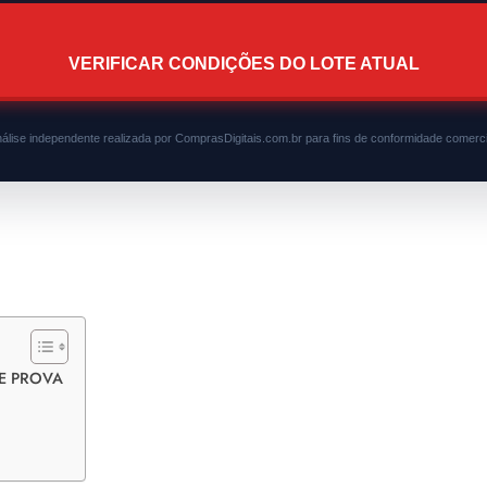
VERIFICAR CONDIÇÕES DO LOTE ATUAL
álise independente realizada por ComprasDigitais.com.br para fins de conformidade comerci
 DE PROVA