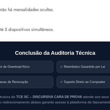
não há mensalidades ocultas.
é 5 dispositivos simultâneos.
Conclusão da Auditoria Técnica
or de Download Ativo
✓ Reembolso Garantido por Lei
axas de Renovação
✓ Suporte Direto ao Comprador
trutura do
TCE SC – DISCURSIVA CARA DE PROVA
atende aos seus c
 o redirecionamento abaixo garante acesso à plataforma de faturamento