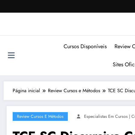
Pular
para
o
conteúdo
Cursos Disponíveis
Review C
Sites Ofi
Página inicial
Review Cursos e Métodos
TCE SC Discu
Review Cursos E Métodos
Especialistas Em Cursos | C