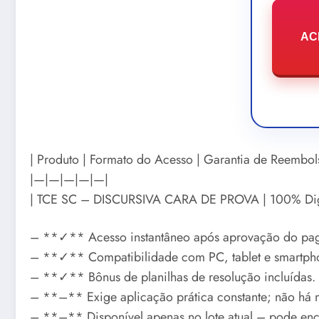
AC
| Produto | Formato do Acesso | Garantia de Reembol
|—|—|—|—|—|
| TCE SC – DISCURSIVA CARA DE PROVA | 100% Digita
– **✓** Acesso instantâneo após aprovação do pa
– **✓** Compatibilidade com PC, tablet e smartph
– **✓** Bônus de planilhas de resolução incluídas.
– **–** Exige aplicação prática constante; não há m
– **–** Disponível apenas no lote atual – pode enc