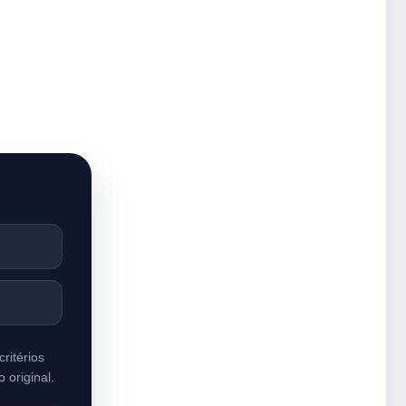
ritérios
 original.