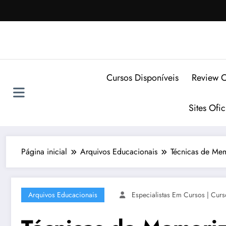
Pular
para
o
conteúdo
Cursos Disponíveis
Review C
Sites Ofi
Página inicial
Arquivos Educacionais
Técnicas de Me
Arquivos Educacionais
Especialistas Em Cursos | Curs