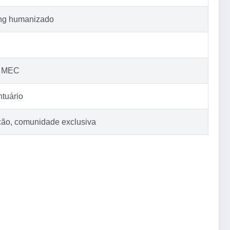
ing humanizado
lo MEC
ntuário
ção, comunidade exclusiva