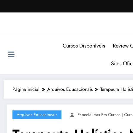
Pular
para
o
conteúdo
Cursos Disponíveis
Review C
Sites Ofi
Página inicial
Arquivos Educacionais
Terapeuta Holís
Arquivos Educacionais
Especialistas Em Cursos | Curs