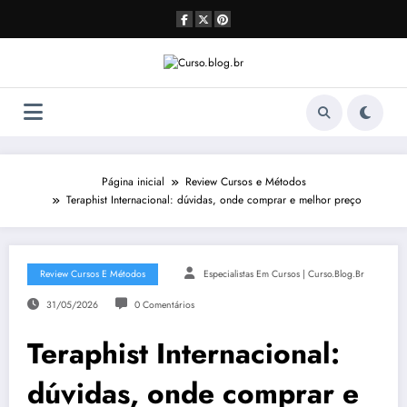
Pular
para
o
conteúdo
Página inicial
Review Cursos e Métodos
Teraphist Internacional: dúvidas, onde comprar e melhor preço
Review Cursos E Métodos
Especialistas Em Cursos | Curso.blog.br
31/05/2026
0 Comentários
Teraphist Internacional:
dúvidas, onde comprar e