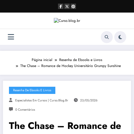
Pular
para
o
conteúdo
Página inicial
Resenha de Ebooks e Livros
The Chase – Romance de Hockey Universitário Grumpy Sunshine
Resenha De Ebooks E Livros
Especialistas Em Cursos | Curso.blog.br
23/05/2026
0 Comentários
The Chase – Romance de